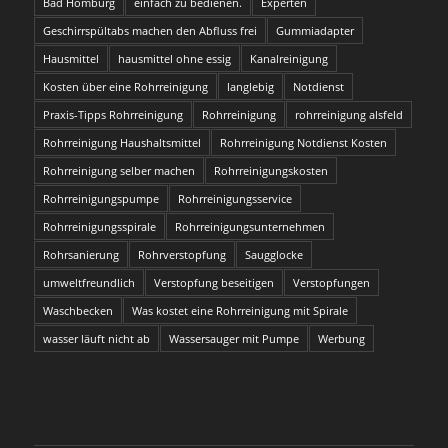
Bad Homburg
einfach zu bedienen.
Experten
Geschirrspültabs machen den Abfluss frei
Gummiadapter
Hausmittel
hausmittel ohne essig
Kanalreinigung
Kosten über eine Rohrreinigung
langlebig
Notdienst
Praxis-Tipps Rohrreinigung
Rohrreinigung
rohrreinigung alsfeld
Rohrreinigung Haushaltsmittel
Rohrreinigung Notdienst Kosten
Rohrreinigung selber machen
Rohrreinigungskosten
Rohrreinigungspumpe
Rohrreinigungsservice
Rohrreinigungsspirale
Rohrreinigungsunternehmen
Rohrsanierung
Rohrverstopfung
Saugglocke
umweltfreundlich
Verstopfung beseitigen
Verstopfungen
Waschbecken
Was kostet eine Rohrreinigung mit Spirale
wasser läuft nicht ab
Wassersauger mit Pumpe
Werbung