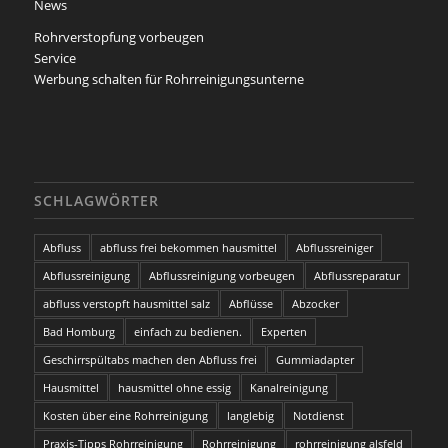
News
Rohrverstopfung vorbeugen
Service
Werbung schalten für Rohrreinigungsunterne
SCHLAGWÖRTER
Abfluss
abfluss frei bekommen hausmittel
Abflussreiniger
Abflussreinigung
Abflussreinigung vorbeugen
Abflussreparatur
abfluss verstopft hausmittel salz
Abflüsse
Abzocker
Bad Homburg
einfach zu bedienen.
Experten
Geschirrspültabs machen den Abfluss frei
Gummiadapter
Hausmittel
hausmittel ohne essig
Kanalreinigung
Kosten über eine Rohrreinigung
langlebig
Notdienst
Praxis-Tipps Rohrreinigung
Rohrreinigung
rohrreinigung alsfeld