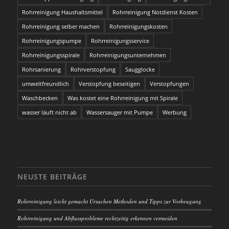
Rohrreinigung Haushaltsmittel
Rohrreinigung Notdienst Kosten
Rohrreinigung selber machen
Rohrreinigungskosten
Rohrreinigungspumpe
Rohrreinigungsservice
Rohrreinigungsspirale
Rohrreinigungsunternehmen
Rohrsanierung
Rohrverstopfung
Saugglocke
umweltfreundlich
Verstopfung beseitigen
Verstopfungen
Waschbecken
Was kostet eine Rohrreinigung mit Spirale
wasser läuft nicht ab
Wassersauger mit Pumpe
Werbung
NEUSTE BEITRÄGE
Rohrreinigung leicht gemacht Ursachen Methoden und Tipps zur Vorbeugung
Rohrreinigung und Abflussprobleme rechtzeitig erkennen vermeiden