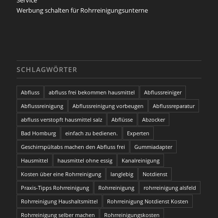
Werbung schalten für Rohrreinigungsunterne
SCHLAGWÖRTER
Abfluss
abfluss frei bekommen hausmittel
Abflussreiniger
Abflussreinigung
Abflussreinigung vorbeugen
Abflussreparatur
abfluss verstopft hausmittel salz
Abflüsse
Abzocker
Bad Homburg
einfach zu bedienen.
Experten
Geschirrspültabs machen den Abfluss frei
Gummiadapter
Hausmittel
hausmittel ohne essig
Kanalreinigung
Kosten über eine Rohrreinigung
langlebig
Notdienst
Praxis-Tipps Rohrreinigung
Rohrreinigung
rohrreinigung alsfeld
Rohrreinigung Haushaltsmittel
Rohrreinigung Notdienst Kosten
Rohrreinigung selber machen
Rohrreinigungskosten