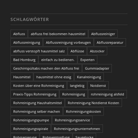
SCHLAGWÖRTER
Abfluss
abfluss frei bekommen hausmittel
Abflussreiniger
Abflussreinigung
Abflussreinigung vorbeugen
Abflussreparatur
abfluss verstopft hausmittel salz
Abflüsse
Abzocker
Bad Homburg
einfach zu bedienen.
Experten
Geschirrspültabs machen den Abfluss frei
Gummiadapter
Hausmittel
hausmittel ohne essig
Kanalreinigung
Kosten über eine Rohrreinigung
langlebig
Notdienst
Praxis-Tipps Rohrreinigung
Rohrreinigung
rohrreinigung alsfeld
Rohrreinigung Haushaltsmittel
Rohrreinigung Notdienst Kosten
Rohrreinigung selber machen
Rohrreinigungskosten
Rohrreinigungspumpe
Rohrreinigungsservice
Rohrreinigungsspirale
Rohrreinigungsunternehmen
Rohrsanierung
Rohrverstopfung
Saugglocke